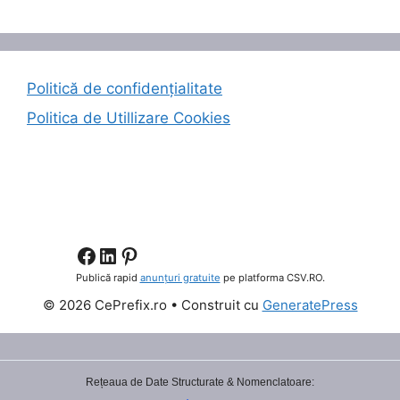
Politică de confidențialitate
Politica de Utillizare Cookies
Facebook
LinkedIn
Pinterest
Publică rapid
anunțuri gratuite
pe platforma CSV.RO.
© 2026 CePrefix.ro
• Construit cu
GeneratePress
Rețeaua de Date Structurate & Nomenclatoare: