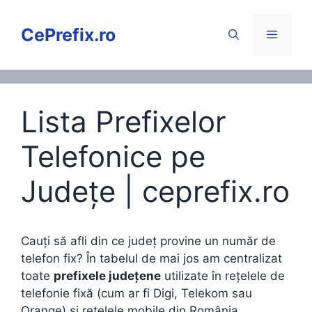
Sari
la
CePrefix.ro
Meniu
conținut
Lista Prefixelor
Telefonice pe
Județe | ceprefix.ro
Cauți să afli din ce județ provine un număr de
telefon fix? În tabelul de mai jos am centralizat
toate
prefixele județene
utilizate în rețelele de
telefonie fixă (cum ar fi Digi, Telekom sau
Orange) și rețelele mobile din România.