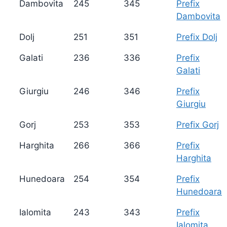
Dambovita
245
345
Prefix
Dambovita
Dolj
251
351
Prefix Dolj
Galati
236
336
Prefix
Galati
Giurgiu
246
346
Prefix
Giurgiu
Gorj
253
353
Prefix Gorj
Harghita
266
366
Prefix
Harghita
Hunedoara
254
354
Prefix
Hunedoara
Ialomita
243
343
Prefix
Ialomita