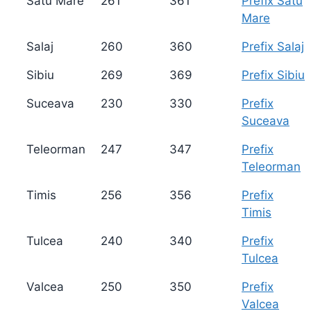
Satu Mare
261
361
Prefix Satu
Mare
Salaj
260
360
Prefix Salaj
Sibiu
269
369
Prefix Sibiu
Suceava
230
330
Prefix
Suceava
Teleorman
247
347
Prefix
Teleorman
Timis
256
356
Prefix
Timis
Tulcea
240
340
Prefix
Tulcea
Valcea
250
350
Prefix
Valcea