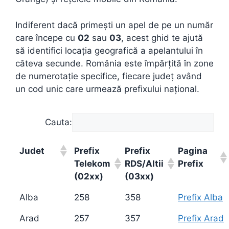
Indiferent dacă primești un apel de pe un număr
care începe cu
02
sau
03
, acest ghid te ajută
să identifici locația geografică a apelantului în
câteva secunde. România este împărțită în zone
de numerotație specifice, fiecare județ având
un cod unic care urmează prefixului național.
Cauta:
Judet
Prefix
Prefix
Pagina
Telekom
RDS/Altii
Prefix
(02xx)
(03xx)
Alba
258
358
Prefix Alba
Arad
257
357
Prefix Arad